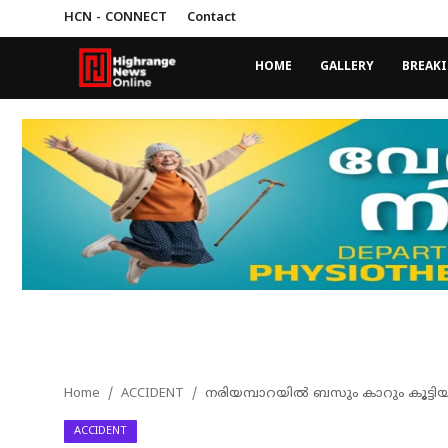
HCN - CONNECT
Contact
HOME
GALLERY
BREAK
Login
Register
Home
HCN - CONNECT
Gallery
BREAKING NEWS
Contact
LEAD NEWS
Home
ACCIDENT
നരിയമ്പാറയില്‍ ബസും കാറും കൂട്ടിയ
INDIA
ACCIDENT