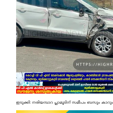
ഇടുക്കി: നരിയമ്പാറ പ്ലാമൂടിന് സമീപം ബസും കാറും ക