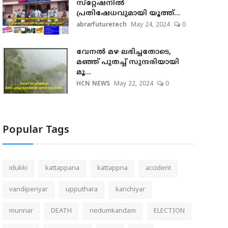
സ്‌റ്റേഷനില്‍
പ്രതിഷേധവുമായി യൂത്ത്...
abrarfuturetech
May 24, 2024
0
വേനല്‍ മഴ ലഭിച്ചതോടെ,
മഞ്ഞ് പുതച്ച് സുന്ദരിയായി
മൂ...
HCN NEWS
May 22, 2024
0
Popular Tags
idukki
kattappana
kattappna
accident
vandiperiyar
upputhara
kanchiyar
munnar
DEATH
nedumkandam
ELECTION