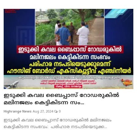
ഇടുക്കി കവല ബൈപ്പാസ് റോഡരുകില്‍
മലിനജലം കെട്ടികിടന്ന സം...
Highrange News
Aug 27, 2024
0
ഇടുക്കി കവല ബൈപ്പാസ് റോഡരുകില്‍ മലിനജലം
കെട്ടികിടന്ന സംഭവം: പരിഹാര നടപടിയെടുക്ക...