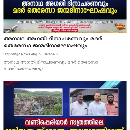
അനാഥ അഗതി ദിനാചരണവും മദര്‍
തെരേസാ ജന്മദിനാഘോഷവും
Highrange News
Aug 27, 2024
0
അനാഥ അഗതി ദിനാചരണവും മദര്‍ തെരേസാ
ജന്മദിനാഘോഷവും