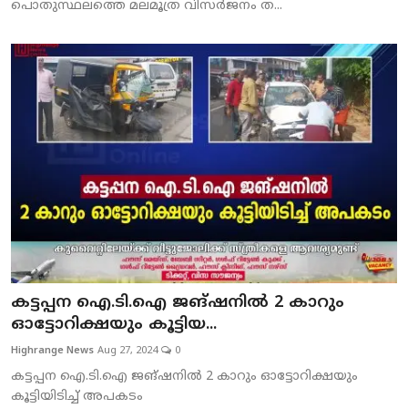
പൊതുസ്ഥലത്തെ മലമൂത്ര വിസര്‍ജനം ത...
കട്ടപ്പന ഐ.ടി.ഐ ജങ്ഷനില്‍ 2 കാറും
ഓട്ടോറിക്ഷയും കൂട്ടിയ...
Highrange News
Aug 27, 2024
0
കട്ടപ്പന ഐ.ടി.ഐ ജങ്ഷനില്‍ 2 കാറും ഓട്ടോറിക്ഷയും
കൂട്ടിയിടിച്ച് അപകടം