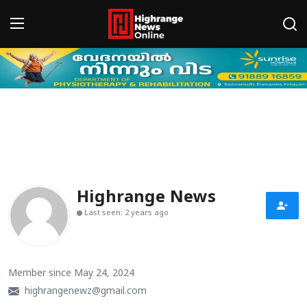
Login
Register
Home
HCN - CONNECT
Gallery
Highrange News
BREAKING NEWS
Last seen: 2 years ago
Contact
LEAD NEWS
Member since May 24, 2024
highrangenewz@gmail.com
INDIA