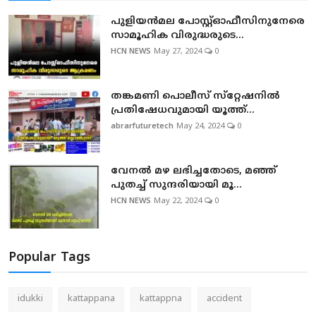
പുളിയന്‍മല പോസ്റ്റ്ഓഫീസിനുനേരെ
സാമൂഹിക വിരുദ്ധരുടെ...
HCN NEWS
May 27, 2024
0
തങ്കമണി പൊലീസ് സ്‌റ്റേഷനില്‍
പ്രതിഷേധവുമായി യൂത്ത്...
abrarfuturetech
May 24, 2024
0
വേനല്‍ മഴ ലഭിച്ചതോടെ, മഞ്ഞ്
പുതച്ച് സുന്ദരിയായി മൂ...
HCN NEWS
May 22, 2024
0
Popular Tags
idukki
kattappana
kattappna
accident