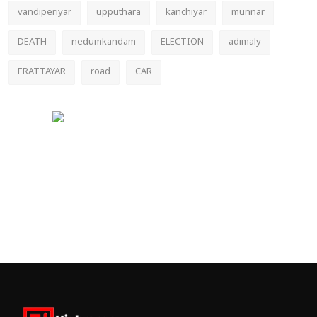
vandiperiyar
upputhara
kanchiyar
munnar
DEATH
nedumkandam
ELECTION
adimaly
ERATTAYAR
road
CAR