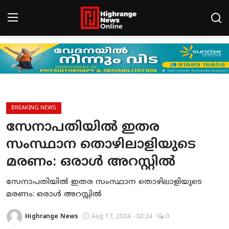
Login
Register
Home
HCN - CONNECT
BREAKING NEWS
സേനാപതിയിൽ ഇതര
Gallery
സംസ്ഥാന തൊഴിലാളിയുടെ
BREAKING NEWS
മരണം: ഒരാൾ അറസ്റ്റിൽ
Contact
സേനാപതിയിൽ ഇതര സംസ്ഥാന തൊഴിലാളിയുടെ
മരണം: ഒരാൾ അറസ്റ്റിൽ
LEAD NEWS
Highrange News
Aug 17, 2024 - 02:24
0
INDIA