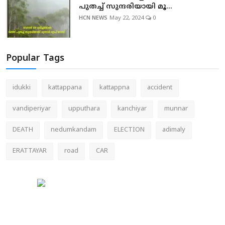
പുതച്ച് സുന്ദരിയായി മൂ...
HCN NEWS
May 22, 2024
0
Popular Tags
idukki
kattappana
kattappna
accident
vandiperiyar
upputhara
kanchiyar
munnar
DEATH
nedumkandam
ELECTION
adimaly
ERATTAYAR
road
CAR