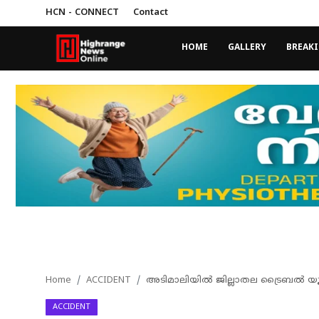
HCN - CONNECT
Contact
HOME
GALLERY
BREAK
Login
Register
Home
HCN - CONNECT
Gallery
BREAKING NEWS
Contact
LEAD NEWS
Home
ACCIDENT
അടിമാലിയില്‍ ജില്ലാതല ട്രൈബല്‍ യൂത
INDIA
ACCIDENT