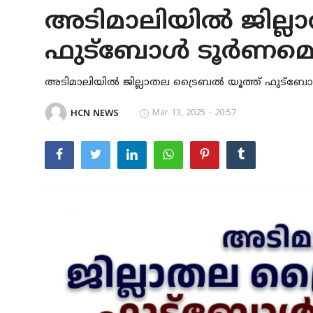
അടിമാലിയില്‍ ജില്ല
KERALA
ഫുട്ബോള്‍ ടൂര്‍ണമെന
IDUKKI
VANDIPERIYAR
അടിമാലിയില്‍ ജില്ലാതല ട്രൈബല്‍ യൂത്ത് ഫുട്ബോള്
UPPUTHARA
Mar 13, 2025 - 20:57
HCN NEWS
KATTAPPANA
CRIME
ACCIDENT
NEDUMKANDAM
ADIMALY
LOCAL NEWS