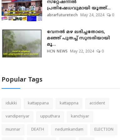
സ്‌റ്റേഷനില്‍
പ്രതിഷേധവുമായി യൂത്ത്...
abrarfuturetech
May 24, 2024
0
വേനല്‍ മഴ ലഭിച്ചതോടെ,
മഞ്ഞ് പുതച്ച് സുന്ദരിയായി
മൂ...
HCN NEWS
May 22, 2024
0
Popular Tags
idukki
kattappana
kattappna
accident
vandiperiyar
upputhara
kanchiyar
munnar
DEATH
nedumkandam
ELECTION