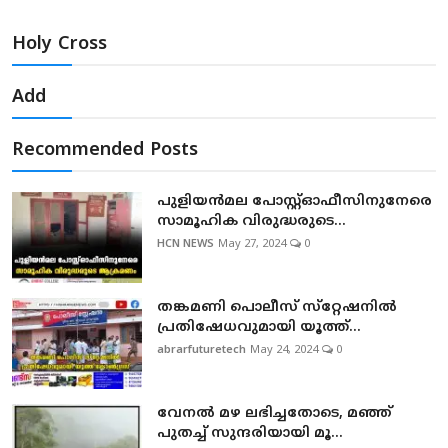
Holy Cross
Add
Recommended Posts
പുളിയന്‍മല പോസ്റ്റ്ഓഫീസിനുനേരെ
സാമൂഹിക വിരുദ്ധരുടെ...
HCN NEWS
May 27, 2024
0
തങ്കമണി പൊലീസ് സ്‌റ്റേഷനില്‍
പ്രതിഷേധവുമായി യൂത്ത്...
abrarfuturetech
May 24, 2024
0
വേനല്‍ മഴ ലഭിച്ചതോടെ, മഞ്ഞ്
പുതച്ച് സുന്ദരിയായി മൂ...