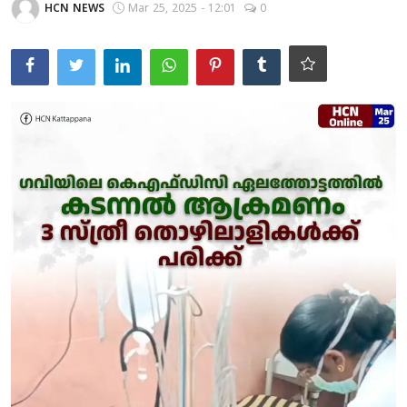
HCN NEWS
Mar 25, 2025 - 12:01
0
KERALA
IDUKKI
VANDIPERIYAR
UPPUTHARA
KATTAPPANA
CRIME
ACCIDENT
NEDUMKANDAM
ADIMALY
LOCAL NEWS