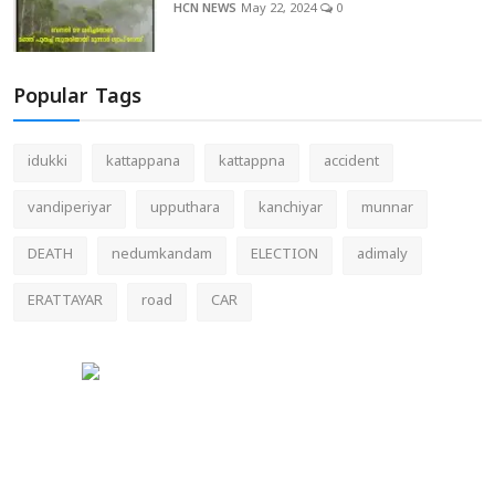
HCN NEWS
May 22, 2024
0
Popular Tags
idukki
kattappana
kattappna
accident
vandiperiyar
upputhara
kanchiyar
munnar
DEATH
nedumkandam
ELECTION
adimaly
ERATTAYAR
road
CAR