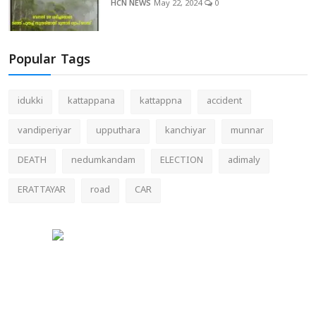
HCN NEWS
May 22, 2024
0
Popular Tags
idukki
kattappana
kattappna
accident
vandiperiyar
upputhara
kanchiyar
munnar
DEATH
nedumkandam
ELECTION
adimaly
ERATTAYAR
road
CAR