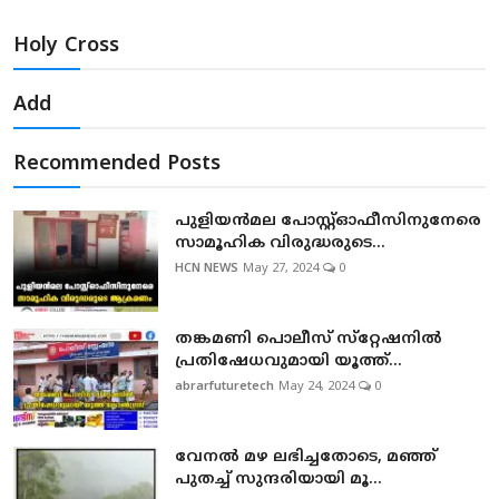
Holy Cross
Add
Recommended Posts
പുളിയന്‍മല പോസ്റ്റ്ഓഫീസിനുനേരെ
സാമൂഹിക വിരുദ്ധരുടെ...
HCN NEWS
May 27, 2024
0
തങ്കമണി പൊലീസ് സ്‌റ്റേഷനില്‍
പ്രതിഷേധവുമായി യൂത്ത്...
abrarfuturetech
May 24, 2024
0
വേനല്‍ മഴ ലഭിച്ചതോടെ, മഞ്ഞ്
പുതച്ച് സുന്ദരിയായി മൂ...