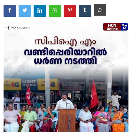
KERALA
IDUKKI
VANDIPERIYAR
UPPUTHARA
KATTAPPANA
CRIME
ACCIDENT
NEDUMKANDAM
ADIMALY
LOCAL NEWS