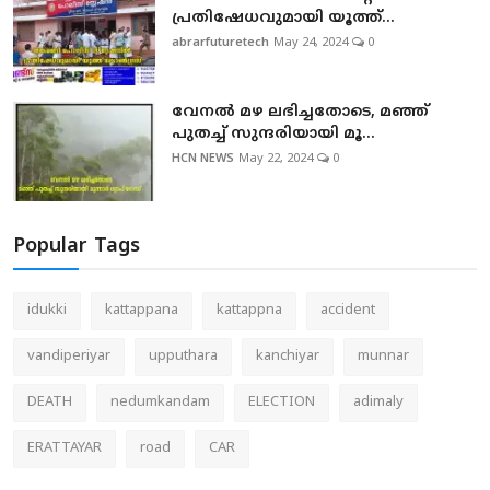
പ്രതിഷേധവുമായി യൂത്ത്...
abrarfuturetech
May 24, 2024
0
വേനല്‍ മഴ ലഭിച്ചതോടെ, മഞ്ഞ്
പുതച്ച് സുന്ദരിയായി മൂ...
HCN NEWS
May 22, 2024
0
Popular Tags
idukki
kattappana
kattappna
accident
vandiperiyar
upputhara
kanchiyar
munnar
DEATH
nedumkandam
ELECTION
adimaly
ERATTAYAR
road
CAR