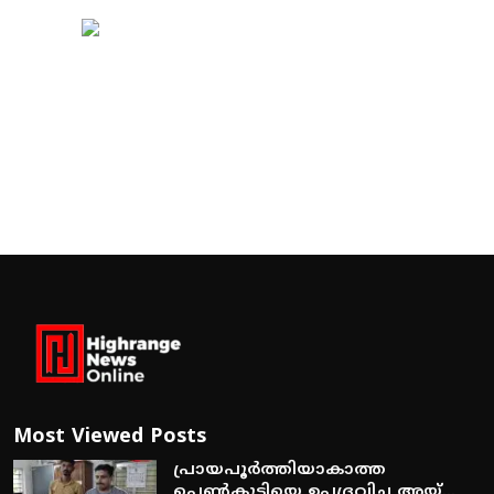
Most Viewed Posts
പ്രായപൂര്‍ത്തിയാകാത്ത
പെണ്‍കുട്ടിയെ ഉപദ്രവിച്ച അയ്...