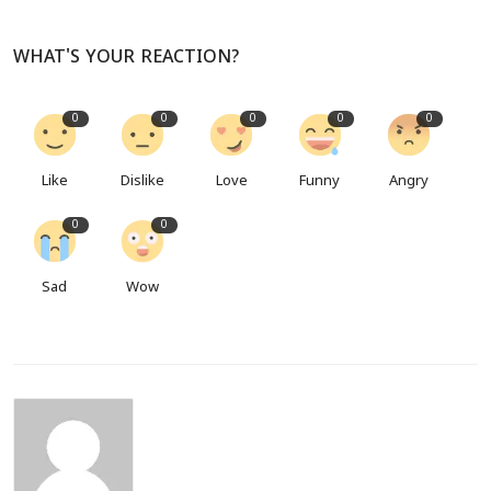
WHAT'S YOUR REACTION?
0
0
0
0
0
Like
Dislike
Love
Funny
Angry
0
0
Sad
Wow