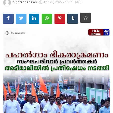
highrangenews
Apr 25, 2025 - 13:11
0
KERALA
IDUKKI
VANDIPERIYAR
UPPUTHARA
KATTAPPANA
CRIME
ACCIDENT
NEDUMKANDAM
ADIMALY
LOCAL NEWS