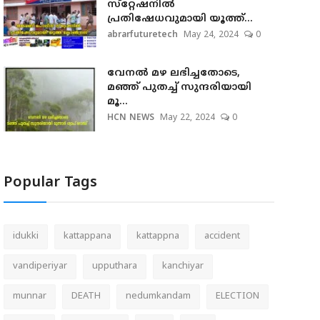
സ്‌റ്റേഷനില്‍
പ്രതിഷേധവുമായി യൂത്ത്...
abrarfuturetech
May 24, 2024
0
വേനല്‍ മഴ ലഭിച്ചതോടെ,
മഞ്ഞ് പുതച്ച് സുന്ദരിയായി
മൂ...
HCN NEWS
May 22, 2024
0
Popular Tags
idukki
kattappana
kattappna
accident
vandiperiyar
upputhara
kanchiyar
munnar
DEATH
nedumkandam
ELECTION