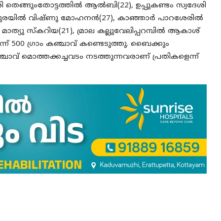
െങ്ങുംതോട്ടത്തില്‍ ആല്‍ബി(22), ഉപ്പുകണ്ടം സ്വദേശി
ുരയില്‍ വിഷ്ണു മോഹനന്‍(27), കാഞ്ഞാര്‍ പാറശേരില്‍
മാത്യു സ്‌കറിയ(21), മ്രാല കല്ലുവേലിപ്പറമ്പില്‍ ആകാശ്
്ന് 500 ഗ്രാം കഞ്ചാവ് കണ്ടെടുത്തു. ബൈക്കും
്ചാവ് മൊത്തക്കച്ചവടം നടത്തുന്നവരാണ് പ്രതികളെന്ന്