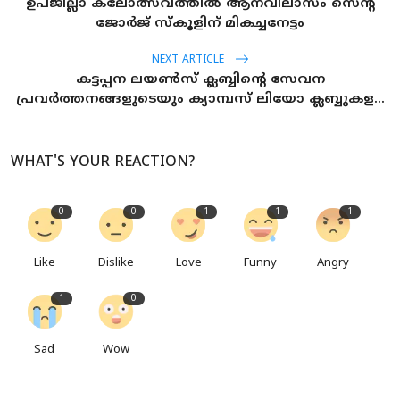
ഉപജില്ലാ കലോത്സവത്തില്‍ ആനവിലാസം സെന്റ്
ജോര്‍ജ് സ്‌കൂളിന് മികച്ചനേട്ടം
NEXT ARTICLE
കട്ടപ്പന ലയണ്‍സ് ക്ലബ്ബിന്റെ സേവന
പ്രവര്‍ത്തനങ്ങളുടെയും ക്യാമ്പസ് ലിയോ ക്ലബ്ബുകള...
WHAT'S YOUR REACTION?
0
0
1
1
1
Like
Dislike
Love
Funny
Angry
1
0
Sad
Wow