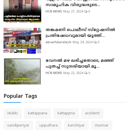
സാമൂഹിക വിരുദ്ധരുടെ...
HCN NEWS
May 27, 2024
0
തങ്കമണി പൊലീസ് സ്‌റ്റേഷനില്‍
പ്രതിഷേധവുമായി യൂത്ത്...
abrarfuturetech
May 24, 2024
0
വേനല്‍ മഴ ലഭിച്ചതോടെ, മഞ്ഞ്
പുതച്ച് സുന്ദരിയായി മൂ...
HCN NEWS
May 22, 2024
0
Popular Tags
idukki
kattappana
kattappna
accident
vandiperiyar
upputhara
kanchiyar
munnar