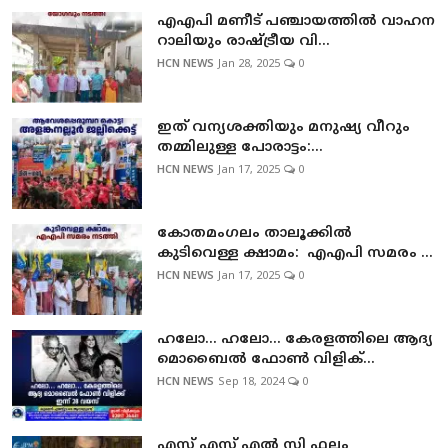
എഎപി മണീട് പഞ്ചായത്തില്‍ വാഹന
റാലിയും രാഷ്ട്രീയ വി...
HCN NEWS
Jan 28, 2025
0
ഇത് വന്യശക്തിയും മനുഷ്യ വീറും
തമ്മിലുള്ള പോരാട്ടം:...
HCN NEWS
Jan 17, 2025
0
കോതമംഗലം താലൂക്കില്‍
കുടിവെള്ള ക്ഷാമം: എഎപി സമരം ...
HCN NEWS
Jan 17, 2025
0
ഹലോ... ഹലോ... കേരളത്തിലെ ആദ്യ
മൊബൈല്‍ ഫോണ്‍ വിളിക്...
HCN NEWS
Sep 18, 2024
0
എസ് എസ് എല്‍ സി ഫലം