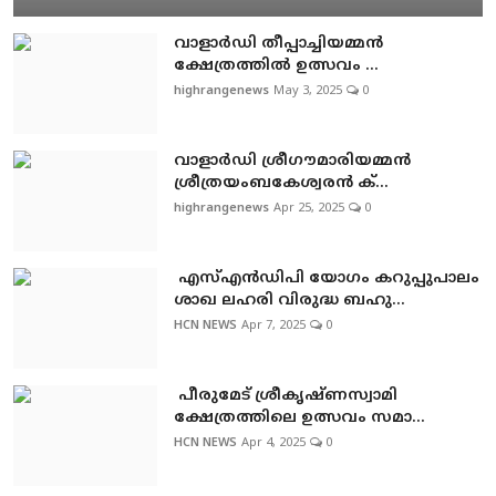
വാളാര്‍ഡി തീപ്പാച്ചിയമ്മന്‍
ക്ഷേത്രത്തില്‍ ഉത്സവം ...
highrangenews
May 3, 2025
0
വാളാര്‍ഡി ശ്രീഗൗമാരിയമ്മന്‍
ശ്രീത്രയംബകേശ്വരന്‍ ക്...
highrangenews
Apr 25, 2025
0
എസ്എന്‍ഡിപി യോഗം കറുപ്പുപാലം
ശാഖ ലഹരി വിരുദ്ധ ബഹു...
HCN NEWS
Apr 7, 2025
0
പീരുമേട് ശ്രീകൃഷ്ണസ്വാമി
ക്ഷേത്രത്തിലെ ഉത്സവം സമാ...
HCN NEWS
Apr 4, 2025
0