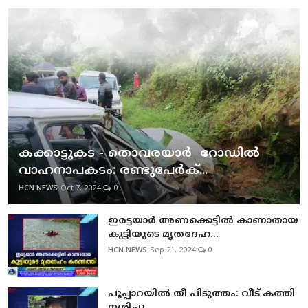
കക്കാട്ടുകട - തൊവരയാർ റോഡിൽ
വാഹനാപകടം: രണ്ടുപേർക്...
HCN NEWS
Oct 7, 2024
0
ഇരട്ടയാര്‍ അണക്കെട്ടില്‍ കാണാതായ
കുട്ടിയുടെ മൃതദേഹ...
HCN NEWS
Sep 21, 2024
0
പൂപ്പാറയില്‍ തീ പിടുത്തം: വീട് കത്തി
നശിച്ചു