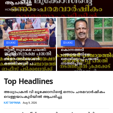
ആചരിച്ചു
KERALA
HCN NEWS
Aug 9, 2026
0
IDUKKI
VANDIPERIYAR
UPPUTHARA
IDUKKI
IDUKKI
സ്ത്രീ സുരക്ഷ പദ്ധതി:
കൊന്നത്തടി
KATTAPPANA
മഹിളാ
പഞ്ചായത്തിലെ
അസോസിയേഷന്‍
തൊഴിലുറപ്പ് പദ്ധതി
CRIME
കഞ്ഞിക്കുഴി പ...
നടത്തിപ്പില...
ACCIDENT
Top Headlines
NEDUMKANDAM
അധ്യാപകന്‍ വി ലൂക്കോസിന്റെ ഒന്നാം ചരമവാര്‍ഷികം
ADIMALY
വെള്ളയാംകുടിയില്‍ ആചരിച്ചു
KATTAPPANA
Aug 9, 2026
LOCAL NEWS