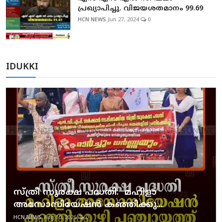
പ്രഖ്യാപിച്ചു. വിജയശതമാനം 99.69
HCN NEWS
Jun 27, 2024
0
IDUKKI
സ്ത്രീ സുരക്ഷ പദ്ധതി: മഹിളാ
അസോസിയേഷന്‍ കഞ്ഞിക്കു...
HCN NEWS
Aug 10, 2026
0